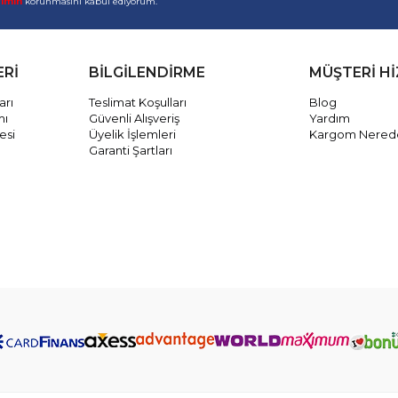
rimin
korunmasını kabul ediyorum.
ERİ
BİLGİLENDİRME
MÜŞTERİ H
arı
Teslimat Koşulları
Blog
mı
Güvenli Alışveriş
Yardım
esi
Üyelik İşlemleri
Kargom Nered
Garanti Şartları