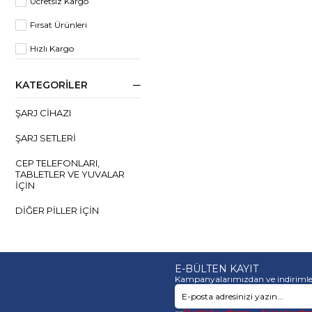
Ücretsiz Kargo
Fırsat Ürünleri
Hızlı Kargo
KATEGORILER
ŞARJ CIHAZI
ŞARJ SETLERI
CEP TELEFONLARI,
TABLETLER VE YUVALAR
IÇIN
DIĞER PILLER IÇIN
SEYAHAT ADAPTÖRÜ
KURŞUN-ASIT AKÜLER
E-BÜLTEN KAYIT
IÇIN (PB)
Kampanyalarımızdan ve indirimle
MIKRO USB IÇIN