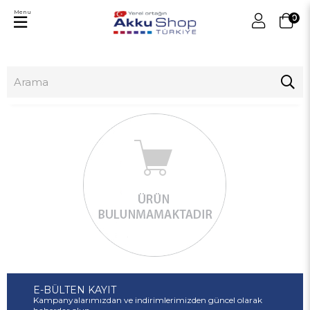
Menu
0
E-BÜLTEN KAYIT
Kampanyalarımızdan ve indirimlerimizden güncel olarak