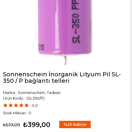
Sonnenschein İnorganik Lityum Pil SL-
350 / P bağlantı telleri
Marka
:
Sonnenschein, Tadiran
(SL350/P)
5.0
Stok Miktarı
:
0
₺399,00
₺519,09
%
23
İndirim