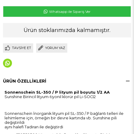
Whatsapp ile Sipariş Ver
Ürün stoklarımızda kalmamıştır.
TAVSIYE ET
YORUM YAZ
ÜRÜN ÖZELLIKLERI
Sonnenschein SL-350 / P lityum pil boyutu 1/2 AA
Sunshine Birincil lityum-tiyonil klorür pil Li-SOCI2
Sonnenschein İnorganik lityum pil SL-350 / P bağlantı telleri ile
lehimleme için, örneğin bir devre kartında vb. Sunshine pili
değiştirildi
aynı halefi Tadiran ile değiştirdi