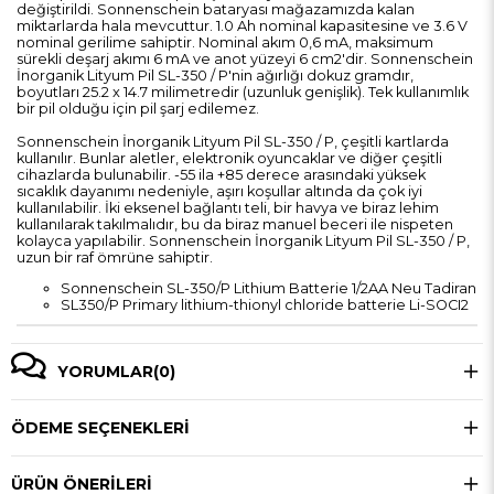
değiştirildi. Sonnenschein bataryası mağazamızda kalan
miktarlarda hala mevcuttur. 1.0 Ah nominal kapasitesine ve 3.6 V
nominal gerilime sahiptir. Nominal akım 0,6 mA, maksimum
sürekli deşarj akımı 6 mA ve anot yüzeyi 6 cm2'dir. Sonnenschein
İnorganik Lityum Pil SL-350 / P'nin ağırlığı dokuz gramdır,
boyutları 25.2 x 14.7 milimetredir (uzunluk genişlik). Tek kullanımlık
bir pil olduğu için pil şarj edilemez.
Sonnenschein İnorganik Lityum Pil SL-350 / P, çeşitli kartlarda
kullanılır. Bunlar aletler, elektronik oyuncaklar ve diğer çeşitli
cihazlarda bulunabilir. -55 ila +85 derece arasındaki yüksek
sıcaklık dayanımı nedeniyle, aşırı koşullar altında da çok iyi
kullanılabilir. İki eksenel bağlantı teli, bir havya ve biraz lehim
kullanılarak takılmalıdır, bu da biraz manuel beceri ile nispeten
kolayca yapılabilir. Sonnenschein İnorganik Lityum Pil SL-350 / P,
uzun bir raf ömrüne sahiptir.
Sonnenschein SL-350/P Lithium Batterie 1/2AA Neu Tadiran
SL350/P Primary lithium-thionyl chloride batterie Li-SOCI2
YORUMLAR
(0)
ÖDEME SEÇENEKLERI
ÜRÜN ÖNERILERI