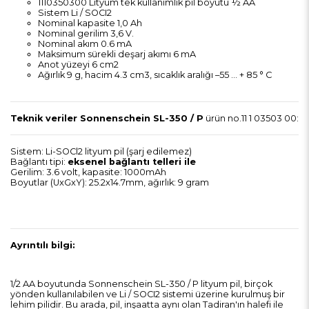
1110350300 Lityum tek kullanımlık pil boyutu ½ AA
Sistem Li / SOCI2
Nominal kapasite 1,0 Ah
Nominal gerilim 3,6 V.
Nominal akım 0.6 mA
Maksimum sürekli deşarj akımı 6 mA
Anot yüzeyi 6 cm2
Ağırlık 9 g, hacim 4.3 cm3, sıcaklık aralığı –55 ... + 85 ° C
Teknik veriler Sonnenschein SL-350 / P
ürün no.11 1 03503 00:
Sistem: Li-SOCl2 lityum pil (şarj edilemez)
Bağlantı tipi:
eksenel bağlantı telleri ile
Gerilim: 3.6 volt, kapasite: 1000mAh
Boyutlar (UxGxY): 25.2x14.7mm, ağırlık: 9 gram
Ayrıntılı bilgi:
1/2 AA boyutunda Sonnenschein SL-350 / P lityum pil, birçok
yönden kullanılabilen ve Li / SOCI2 sistemi üzerine kurulmuş bir
lehim pilidir. Bu arada, pil, inşaatta aynı olan Tadiran'ın halefi ile