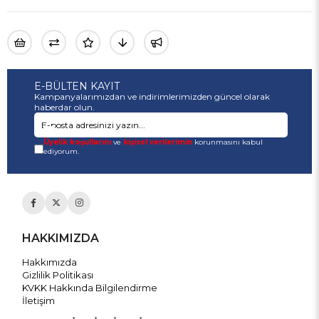
E-BÜLTEN KAYIT
Kampanyalarımızdan ve indirimlerimizden güncel olarak
haberdar olun.
Üyelik koşullarını
ve
kişisel verilerimin
korunmasını kabul
ediyorum.
HAKKIMIZDA
Hakkımızda
Gizlilik Politikası
KVKK Hakkında Bilgilendirme
İletişim