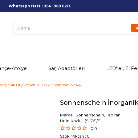
Whatsapp Hattı: 0541 969 6211
ahçe-Atölye
Şarj Adaptörleri
LED'ler, El Fe
organik Lityum Pil SL-761 / S Standart 2/3AA
Sonnenschein İnorganik 
Marka
:
Sonnenschein, Tadiran
(SL761/S)
0.0
Stok Miktarı
:
0