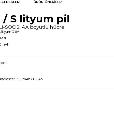
EÇENEKLERI
ÜRÜN ÖNERILERI
/ S lityum pil
l Li-SOCI2, AA boyutlu hücre
A lityum 3.6V
resi
350mAh
61100:
kapasite: 1350mAh / 1.35Ah