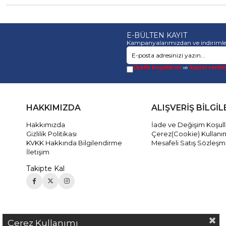
E-BÜLTEN KAYIT
Kampanyalarımızdan ve indirimle
Üyelik koşullarını
ve
kişisel verile
HAKKIMIZDA
ALIŞVERİŞ BİLGİL
Hakkımızda
İade ve Değişim Koşull
Gizlilik Politikası
Çerez(Cookie) Kullanı
KVKK Hakkında Bilgilendirme
Mesafeli Satış Sözleşm
İletişim
Takipte Kal
Çerez Kullanımı