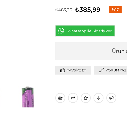
₺385,99
₺463,36
%
17
İndirim
Whatsapp ile Sipariş Ver
Ürün 
TAVSIYE ET
YORUM YAZ