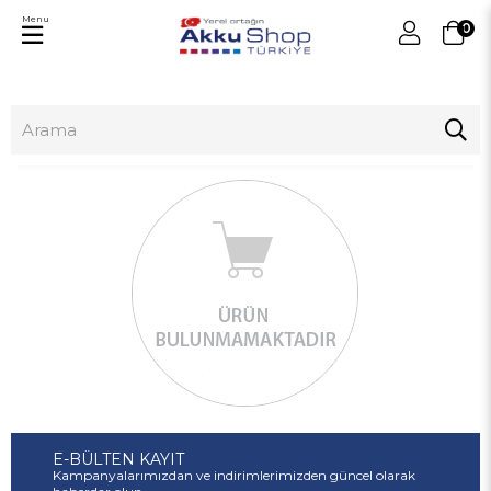
Menu
0
E-BÜLTEN KAYIT
Kampanyalarımızdan ve indirimlerimizden güncel olarak