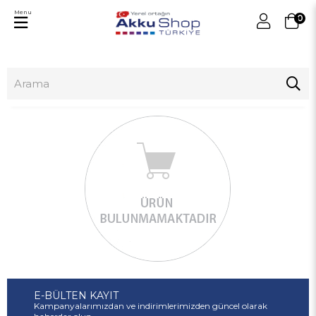
Menu
0
E-BÜLTEN KAYIT
Kampanyalarımızdan ve indirimlerimizden güncel olarak