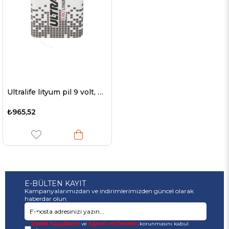
Ultralife lityum pil 9 volt, E-Blok, U9VL, U9VL-J, U9VL-JP
₺965,52
E-BÜLTEN KAYIT
Kampanyalarımızdan ve indirimlerimizden güncel olarak
haberdar olun.
Üyelik koşullarını
ve
kişisel verilerimin
korunmasını kabul