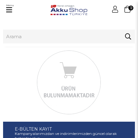
Menu
0
E-BÜLTEN KAYIT
Kampanyalarımızdan ve indirimlerimizden güncel olarak