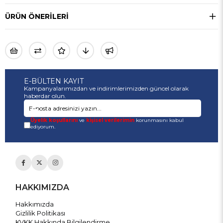
ÜRÜN ÖNERILERI
E-BÜLTEN KAYIT
Kampanyalarımızdan ve indirimlerimizden güncel olarak
haberdar olun.
Üyelik koşullarını
ve
kişisel verilerimin
korunmasını kabul
ediyorum.
HAKKIMIZDA
Hakkımızda
Gizlilik Politikası
KVKK Hakkında Bilgilendirme