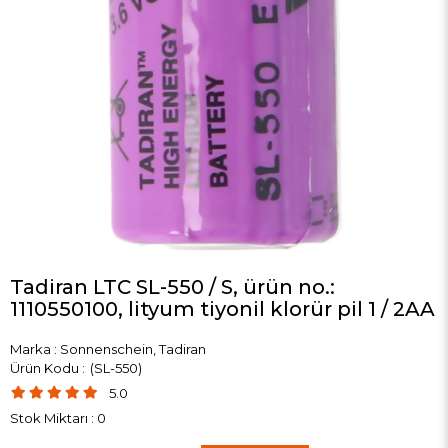
Tadiran LTC SL-550 / S, ürün no.:
1110550100, lityum tiyonil klorür pil 1 / 2AA
Marka
:
Sonnenschein, Tadiran
(SL-550)
5.0
Stok Miktarı
:
0