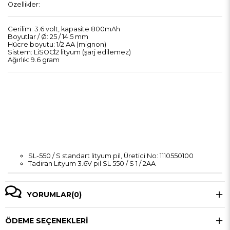
Özellikler:
Gerilim: 3.6 volt, kapasite 800mAh
Boyutlar / Ø: 25 / 14.5 mm
Hücre boyutu: 1/2 AA (mignon)
Sistem: LiSOCl2 lityum (şarj edilemez)
Ağırlık: 9.6 gram
SL-550 / S standart lityum pil, Üretici No: 1110550100
Tadiran Lityum 3.6V pil SL 550 / S 1 / 2AA
YORUMLAR
(0)
ÖDEME SEÇENEKLERI