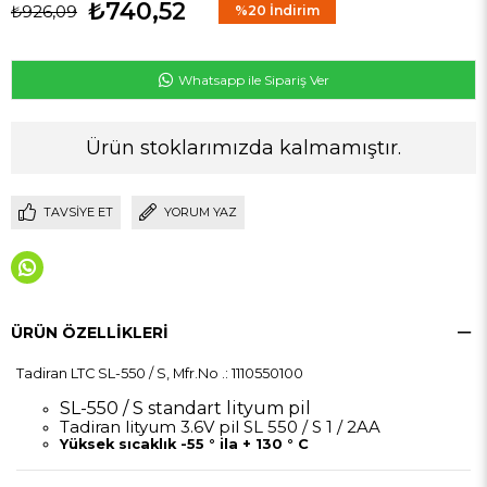
₺740,52
₺926,09
%
20
İndirim
Whatsapp ile Sipariş Ver
Ürün stoklarımızda kalmamıştır.
TAVSIYE ET
YORUM YAZ
ÜRÜN ÖZELLIKLERI
Tadiran LTC SL-550 / S, Mfr.No .: 1110550100
SL-550 / S standart lityum pil
Tadiran lityum 3.6V pil SL 550 / S 1 / 2AA
Yüksek sıcaklık -55 ° ila + 130 ° C