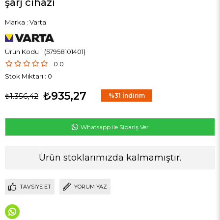
şarj cihazı
Marka
:
Varta
(57958101401)
0.0
Stok Miktarı
:
0
₺935,27
₺1.356,42
%
31
İndirim
Whatsapp ile Sipariş Ver
Ürün stoklarımızda kalmamıştır.
TAVSIYE ET
YORUM YAZ