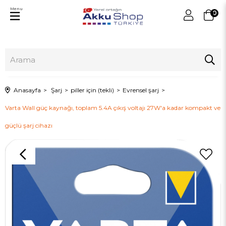
Menu
0
Anasayfa
Şarj
piller için (tekli)
Evrensel şarj
Varta Wall güç kaynağı, toplam 5.4A çıkış voltajı 27W'a kadar kompakt ve
güçlü şarj cihazı