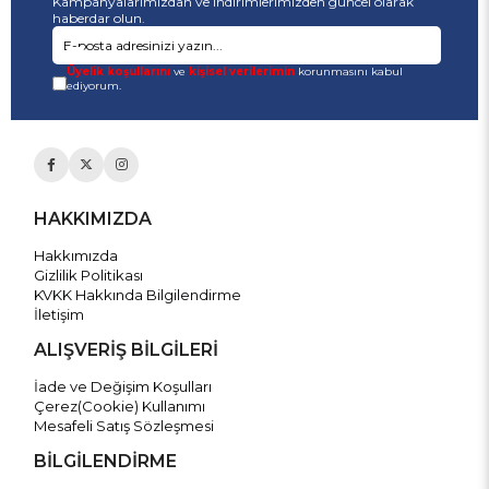
Kampanyalarımızdan ve indirimlerimizden güncel olarak
haberdar olun.
Üyelik koşullarını
ve
kişisel verilerimin
korunmasını kabul
ediyorum.
HAKKIMIZDA
Hakkımızda
Gizlilik Politikası
KVKK Hakkında Bilgilendirme
İletişim
ALIŞVERİŞ BİLGİLERİ
İade ve Değişim Koşulları
Çerez(Cookie) Kullanımı
Mesafeli Satış Sözleşmesi
BİLGİLENDİRME