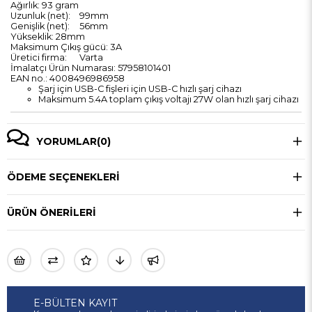
Ağırlık: 93 gram
Uzunluk (net):
99mm
Genişlik (net):
56mm
Yükseklik: 28mm
Maksimum Çıkış gücü: 3A
Üretici firma:
Varta
İmalatçı Ürün Numarası: 57958101401
EAN no.: 4008496986958
Şarj için USB-C fişleri için USB-C hızlı şarj cihazı
Maksimum 5.4A toplam çıkış voltajı 27W olan hızlı şarj cihazı
YORUMLAR
(0)
ÖDEME SEÇENEKLERI
ÜRÜN ÖNERILERI
E-BÜLTEN KAYIT