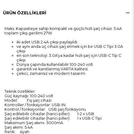
ÜRÜN ÖZELLIKLERI
Maks. Kapasiteye sahip kompakt ve güçlü hızlı şarj cihazı. 5.4A
toplam çıkış gerilimi 27W
iki adet USB 2.4A çıkışı paylaşıldı
ve aynı anda üç cihazı şarj etmek için bir USB C Tipi 3.0A
çıkışı
en son teknoloji: 3.0A'ya kadar hızlı şarj için USB-C Tip C
çıkışı
Dünya çapında kullanılabilir 100-240 volt
garantili ve kanıtlanmış VARTA kalitesi
çekici, zamansız ve modern tasarım
Teknik özellikler:
Güç kaynağı: 100-240 volt
Model:
Fiş şarj cihazı
Kontroller / fonksiyonlar: USB-IN
Kontrol / fonksiyonlar:
USB şarj fonksiyonu
Şarj edilebilir cihazlar (harici piller):
1-2 x USB
Şarj edilebilir cihazlar (harici piller):
1 x USB C Tipi
Maksimum Şarj akımı: 3000mA
Şarj akımı: 5.4A
Renk:
siyah