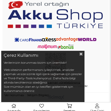
Çerez Kullanımı
Verilerinizin korunması bizim için önemlidir!
Web sitesinin performansını iyileştirmek, analizler
yapmak ve size sizinle ilgili içerik sağlamak için çerezler
ve Third-Party-Tools kullanıyoruz. Daha fazla bilgi
altında tercihlerinizi istediğiniz
zaman yönetebilirsiniz
.
© 2025 Akkushop.com - Tüm Hakları Saklıdır.
Size mümkün olan en iyi teklifleri göstermek için
kullanmanızı öneririz.
Veri koruması
İletişim Bilgileri
Anasayfa
Favorilerim
Sepetim
Üye Girişi