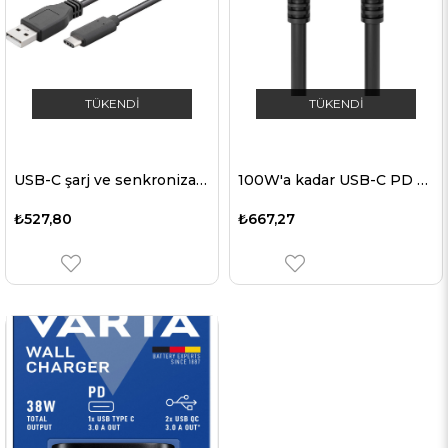
TÜKENDI
TÜKENDI
USB-C şarj ve senkronizasyon kablosu USB 3.1 C USB-C bağlantılı tüm cihazlar için 2. Nesil, 1 metre siyah, 3A
100W'a kadar USB-C PD şarj ve senkronizasyon kablosu, siyah
₺527,80
₺667,27