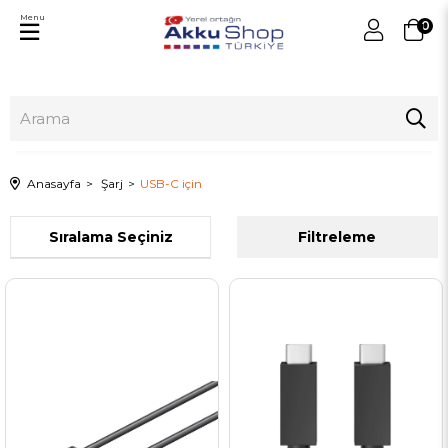
Menu
0
Anasayfa
Şarj
USB-C için
Sıralama
Filtreleme