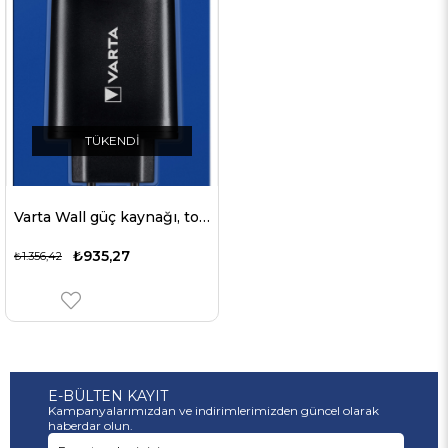
TÜKENDI
Varta Wall güç kaynağı, toplam 5.4A çıkış voltajı 27W'a kadar kompakt ve güçlü şarj cihazı
₺935,27
₺1.356,42
E-BÜLTEN KAYIT
Kampanyalarımızdan ve indirimlerimizden güncel olarak
haberdar olun.