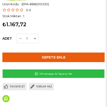
(EPA-888200330)
0.0
Stok Miktarı
:
1
₺1.167,72
ADET
Whatsapp ile Sipariş Ver
TAVSIYE ET
YORUM YAZ