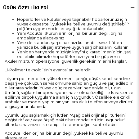
ÜRÜN ÖZELLIKLERI
Hoparlörler ve kutular veya taşınabilir hoparlörünüz için
yüksek kapasiteli, yüksek kaliteli ve uyumlu değiştirilebilir
pil (tüm uygun modeller aşağıda bulunabilir)
Yeni AccuCell® ürünlerini orijinal bir ürün değil, orijinal
ambalajında alacaksınız
Yine de standart şarj cihazınızı kullanabilirsiniz. Lütfen
yalnızca bu pili şarj etmeye uygun şarj cihazlarını kullanın.
Yeniden her yerde müziğin keyfini çıkarabilmeniz için, şarj
edilebilir pilimizle hoparlörlerinize yeni bir güç verin.
Akülerimiz tüm operasyonel güvenlik gereksinimlerini karşılar.
Li-Polimer teknolojisinin avantajları nelerdir:
Lityum polimer piller, yüksek enerji içeriği, düşük kendi kendine
deşarj ve çok uzun servis ömrüne sahip en güçlü ve şarj edilebilir
piller arasındadır. Yüksek güç rezervleri nedeniyle pil, uzun
ömürlü, sağlam bir operasyonel hazır olma özelliği ile karakterize
edilir ve birçok uygulama alanı için uygundur. Özellikle elektrikli
arabalar ve model yapımının yanı sıra akıllı telefonlar veya dizüstü
bilgisayarlar alanında.
Uyumluluğu sağlamak için lütfen "Aşağıdaki orijinal pil türlerini
değiştirir" ve / veya "Aşağıdaki cihaz modelleri için uygundur"
altında cihazınızın listelenip listelenmediğini kontrol edin.
AccuCell'den orijinal bir ürün değil, yüksek kaliteli ve uyumlu
aksesuarlar.