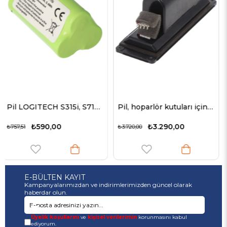
Pil LOGITECH S315i, S715i, NiMH, 3.6V, 1500mAh, 5.4Wh için uygun
Pil, hoparlör kutuları için Bose 088772, 088789, 088796'nın yerini alır Hoparlör (2200mAh, 7.4V, Li-Ion)
₺3.290,00
₺1.014,58
₺3.720,00
E-BÜLTEN KAYIT
Kampanyalarımızdan ve indirimlerimizden güncel olarak
haberdar olun.
Üyelik koşullarını
ve
kişisel verilerimin
korunmasını kabul
ediyorum.