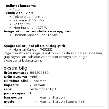
Teslimat kapsamı:
1 x pil
Teknik özellikler:
Teknoloji: Li-Polimer
Kapasite: 2100 mAh
Voltaj: 3.7V
Nominal enerji: 7.77 Wh
Aşağıdaki cihaz modelleri için uygundur:
Harman Kardon: Esquire Mini
Aşağıdaki orijinal pil tipini değiştirir:
Harman Kardon: P655252
Diğer teklifimizde, diğer elektronik cihazlarınız için şarj cihazları,
güç kaynakları, kablolar ve adaptörler veya aletler gibi
aksesuarlar bulacaksınız.
ekstra bilgi
ürün numarası
888200330
Ürün durumu
Yeni
Pil teknolojisi
Li-polimer
kapasite
2100 mAh
renk
renksiz / dahili pil
parça sayısı
1
İçin uygun
Harman Kardon
model
Harman Kardon Esquire Mini