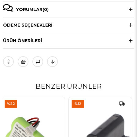
YORUMLAR
(0)
ÖDEME SEÇENEKLERI
ÜRÜN ÖNERILERI
BENZER ÜRÜNLER
%12