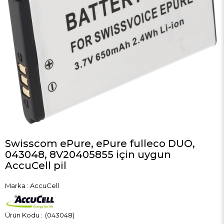
Swisscom ePure, ePure fulleco DUO,
043048, 8V20405855 için uygun
AccuCell pil
Marka
:
AccuCell
(043048)