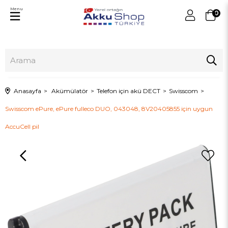
Menu
0
Anasayfa
Akümülatör
Telefon için akü DECT
Swisscom
Swisscom ePure, ePure fulleco DUO, 043048, 8V20405855 için uygun
AccuCell pil