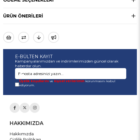
ÖDEME SEÇENEKLERI
ÜRÜN ÖNERILERI
E-BÜLTEN KAYIT
Kampanyalarımızdan ve indirimlerimizden güncel olarak
haberdar olun.
Üyelik koşullarını
ve
kişisel verilerimin
korunmasını kabul
ediyorum.
HAKKIMIZDA
Hakkımızda
Gizlilik Politikası