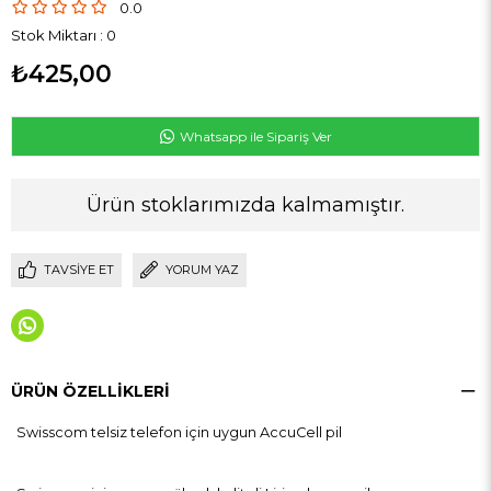
0.0
Stok Miktarı
:
0
₺425,00
Whatsapp ile Sipariş Ver
Ürün stoklarımızda kalmamıştır.
TAVSIYE ET
YORUM YAZ
ÜRÜN ÖZELLIKLERI
Swisscom telsiz telefon için uygun AccuCell pil