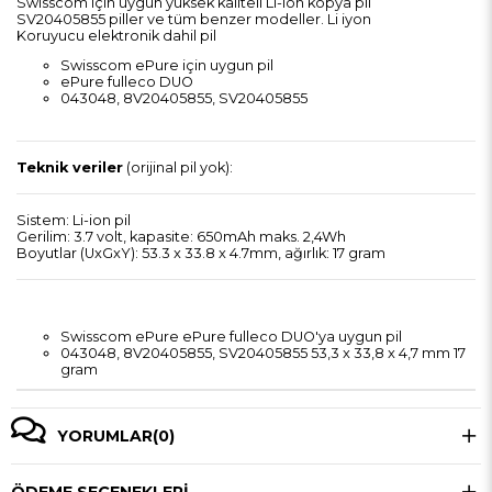
Swisscom için uygun yüksek kaliteli Li-ion kopya pil
SV20405855 piller ve tüm benzer modeller. Li iyon
Koruyucu elektronik dahil pil
Swisscom ePure için uygun pil
ePure fulleco DUO
043048, 8V20405855, SV20405855
Teknik veriler
(orijinal pil yok):
Sistem: Li-ion pil
Gerilim: 3.7 volt, kapasite: 650mAh maks. 2,4Wh
Boyutlar (UxGxY): 53.3 x 33.8 x 4.7mm, ağırlık: 17 gram
Swisscom ePure ePure fulleco DUO'ya uygun pil
043048, 8V20405855, SV20405855 53,3 x 33,8 x 4,7 mm 17
gram
YORUMLAR
(0)