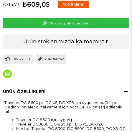
₺609,05
₺714,73
%
15
İndirim
Whatsapp ile Sipariş Ver
Ürün stoklarımızda kalmamıştır.
TAVSIYE ET
YORUM YAZ
ÜRÜN ÖZELLIKLERI
Traveler DC-8600 pil, DC-X5, DC-XZ6 için uygun AccuCell pil
Medion Traveler dijital kamera için AccuCell Li-ion şarj edilebilir
pil:
Traveler DC-8600 için uygun pil
Traveler DC8600, DC-8600 pil, DC-X5, DC-XZ6
Medion Traveler DC-8300, DC-8500, DC-8600, DC-X5, DC-