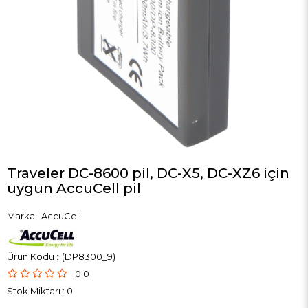
Traveler DC-8600 pil, DC-X5, DC-XZ6 için
uygun AccuCell pil
Marka
:
AccuCell
(DP8300_9)
0.0
Stok Miktarı
:
0