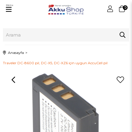
Menu
0
Anasayfa
Traveler DC-8600 pil, DC-X5, DC-XZ6 için uygun AccuCell pil