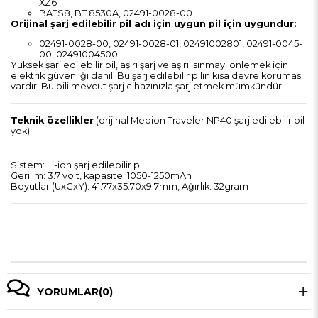
XZ6
BATS8, BT.8530A, 02491-0028-00
Orijinal şarj edilebilir pil adı için uygun pil için uygundur:
02491-0028-00, 02491-0028-01, 02491002801, 02491-0045-
00, 02491004500
Yüksek şarj edilebilir pil, aşırı şarj ve aşırı ısınmayı önlemek için
elektrik güvenliği dahil. Bu şarj edilebilir pilin kısa devre koruması
vardır. Bu pili mevcut şarj cihazınızla şarj etmek mümkündür.
Teknik özellikler
(orijinal Medion Traveler NP40 şarj edilebilir pil
yok):
Sistem: Li-ion şarj edilebilir pil
Gerilim: 3.7 volt, kapasite: 1050-1250mAh
Boyutlar (UxGxY): 41.77x35.70x9.7mm, Ağırlık: 32gram
YORUMLAR
(0)