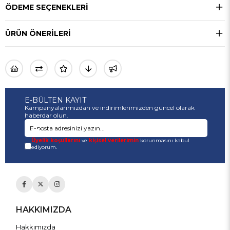
ÖDEME SEÇENEKLERI
ÜRÜN ÖNERILERI
E-BÜLTEN KAYIT
Kampanyalarımızdan ve indirimlerimizden güncel olarak
haberdar olun.
Üyelik koşullarını
ve
kişisel verilerimin
korunmasını kabul
ediyorum.
HAKKIMIZDA
Hakkımızda