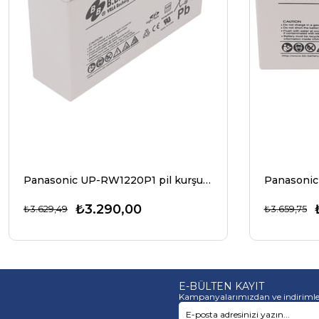
Panasonic UP-RW1220P1 pil kurşun 12Volt 4Ah, YENI şimdi UP-VWA1232P2
₺3.290,00
₺3.629,49
₺3.659,75
E-BÜLTEN KAYIT
Kampanyalarımızdan ve indirimle