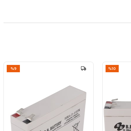
%9
%10