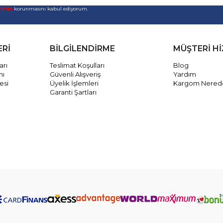
rimin
korunmasını kabul ediyorum.
ERİ
BİLGİLENDİRME
MÜŞTERİ H
arı
Teslimat Koşulları
Blog
mı
Güvenli Alışveriş
Yardım
esi
Üyelik İşlemleri
Kargom Nered
Garanti Şartları