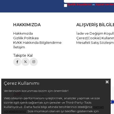
Üyelik koşullarını
ve
kişisel verile
HAKKIMIZDA
ALIŞVERİŞ BİLGİL
Hakkımızda
İade ve Değişim Koşull
Gizlilik Politikası
Çerez(Cookie) Kullanı
KVKK Hakkında Bilgilendirme
Mesafeli Satış Sözleşm
İletişim
Takipte Kal
Çerez Kullanımı
Verilerinizin korunması bizim için önemlidir!
Web sitesinin performansını iyileştirmek, analizler yapmak ve size
sizinle ilgili içerik sağlamak için çerezler ve Third-Party-Tools
kullanıyoruz. Daha fazla bilgi altında tercihlerinizi istediğiniz
zaman
yönetebilirsiniz
. Size mümkün olan en iyi teklifleri göstermek için