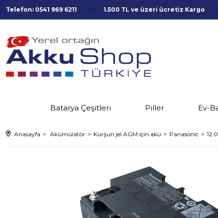
Telefon: 0541 969 6211
1.500 TL ve üzeri ücretiz Kargo
Batarya Çeşitleri
Piller
Ev-B
Anasayfa
Akümülatör
Kurşun jel AGM için akü
Panasonic
12.0