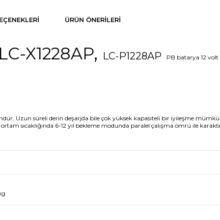
EÇENEKLERI
ÜRÜN ÖNERILERI
LC-X1228AP,
LC-P1228AP
PB batarya 12 vol
r
un süreli derin deşarjda bile çok yüksek kapasiteli bir iyileşme mümkündür.
 ortam sıcaklığında 6-12 yıl bekleme modunda paralel çalışma ömrü ile karakte
kg