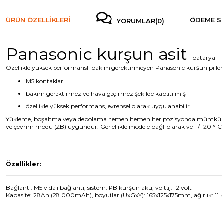
ÜRÜN ÖZELLIKLERI
ÖDEME S
YORUMLAR
(0)
Panasonic kurşun asit
batarya
Özellikle yüksek performanslı bakım gerektirmeyen Panasonic kurşun pille
M5 kontakları
bakım gerektirmez ve hava geçirmez şekilde kapatılmış
özellikle yüksek performans, evrensel olarak uygulanabilir
Yükleme, boşaltma veya depolama hemen hemen her pozisyonda mümkündür. Uz
ve çevrim modu (ZB) uygundur. Genellikle modele bağlı olarak ve +/- 20 ° C
Özellikler:
Bağlantı: M5 vidalı bağlantı, sistem: PB kurşun akü, voltaj: 12 volt
Kapasite: 28Ah (28.000mAh), boyutlar (UxGxY): 165x125x175mm, ağırlık: 11 