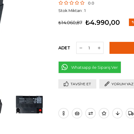
0.0
Stok Miktarı
:
1
₺4.990,00
₺14.060,87
İn
ADET
Whatsapp ile Sipariş Ver
TAVSIYE ET
YORUM YAZ