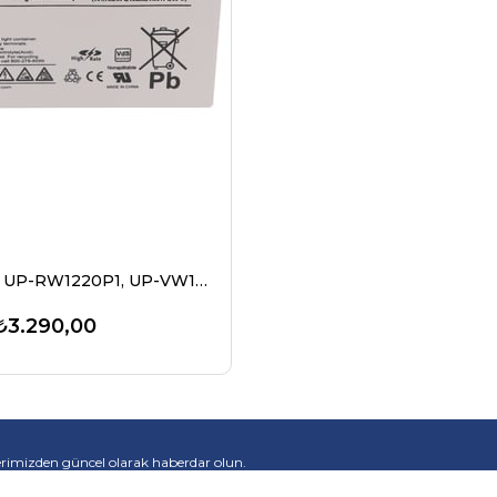
Panasonic UP-RW1220P1, UP-VW1220P1 12 Volt 4000mAh HR4.2-12'ye alternatif Boyutlar 140 x 38,5 x 94 mm
₺3.290,00
rimizden güncel olarak haberdar olun.